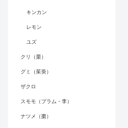
キンカン
レモン
ユズ
クリ（栗）
グミ（茱萸）
ザクロ
スモモ（プラム・李）
ナツメ（棗）