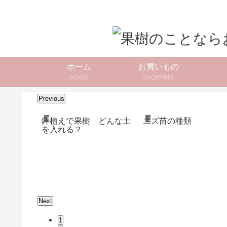
ホーム
お買いもの
HOME
SHOPPING
Previous
初心者向けアドバイス
ユズ
〜せん定
鉢植えで果樹 どんな土
ユズ苗の種類
ol.06
を入れる？
Next
1