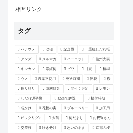
相互リンク
タグ
ハナウメ
収穫
記念樹
一重紅しだれ桜
アンズ
メルマガ
ハーコット
信州大実
キンカン
寒紅梅
ビワ
甘夏
植樹
ウメ
農薬不使用
発送時期
開花
桜
掘り取り
防寒対策
間引く剪定
レモン
しだれ源平桃
動画で解説
植付時期
袋かけ
花桃の実
ブルーベリー
加工用
ビックリグミ
大苗
梅だより
お釈迦さん
交差枝
咲き分け
思いのまま
京都の桜