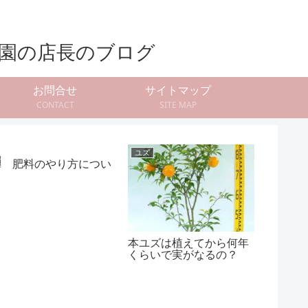
お問合せ
サイトマップ
CONTACT
SITE MAP
ユズ
ウメ（梅）
初心者向
梅 肥料のやり方につい
鉢植え
て
場所
本ユズは植えてから何年
くらいで実がなるの？