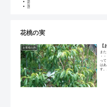
2
3
花桃の実
【
お客様の声
また
・・
って
はあ
す。.