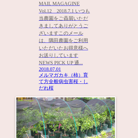
MAIL MAGAGINE
Vol.12 2018.7.1 いつも
当農園をご贔屓いただ
きましてありがとうご
ざいますこのメール
は、隅田農園をご利用
いただいたお得意様へ
お送りしています
NEWS PICK UP 通...
2018.07.01
メルマガ
カキ（柿）
育
て方全般
病虫害
桜・し
だれ桜