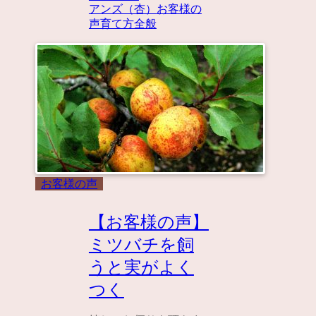
アンズ（杏）
お客様の
声
育て方全般
お客様の声
【お客様の声】
ミツバチを飼
うと実がよく
つく