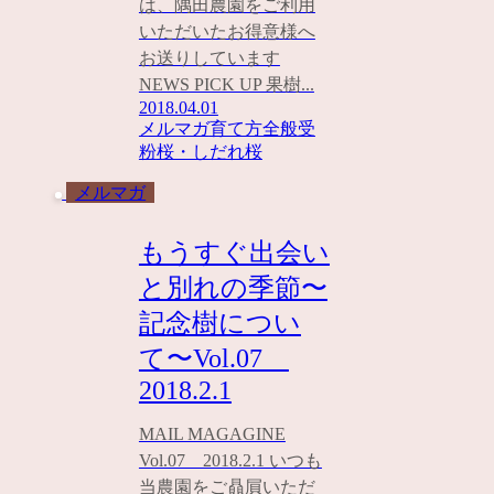
は、隅田農園をご利用
いただいたお得意様へ
お送りしています
NEWS PICK UP 果樹...
2018.04.01
メルマガ
育て方全般
受
粉
桜・しだれ桜
メルマガ
もうすぐ出会い
と別れの季節〜
記念樹につい
て〜Vol.07
2018.2.1
MAIL MAGAGINE
Vol.07 2018.2.1 いつも
当農園をご贔屓いただ