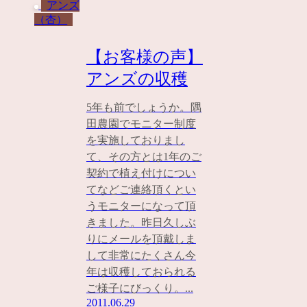
アンズ
（杏）
【お客様の声】
アンズの収穫
5年も前でしょうか。隅
田農園でモニター制度
を実施しておりまし
て、その方とは1年のご
契約で植え付けについ
てなどご連絡頂くとい
うモニターになって頂
きました。昨日久しぶ
りにメールを頂戴しま
して非常にたくさん今
年は収穫しておられる
ご様子にびっくり。...
2011.06.29