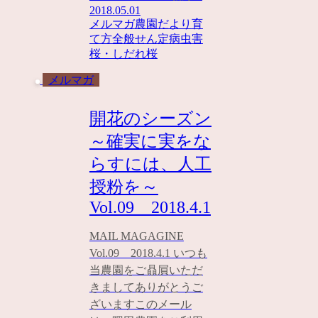
2018.05.01
メルマガ
農園だより
育
て方全般
せん定
病虫害
桜・しだれ桜
メルマガ
開花のシーズン
～確実に実をな
らすには、人工
授粉を～
Vol.09 2018.4.1
MAIL MAGAGINE
Vol.09 2018.4.1 いつも
当農園をご贔屓いただ
きましてありがとうご
ざいますこのメール